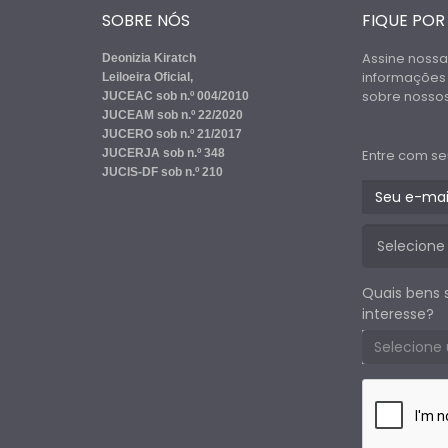
SOBRE NÓS
FIQUE POR
Assine nossa
Deonizia Kiratch
informações
Leiloeira Oficial,
sobre nossos 
JUCEAC sob n.º 004/2010
JUCEAM sob n.º 22/2020
JUCERO sob n.º 21/2017
JUCERJA sob n.º 348
Entre com se
JUCIS-DF sob n.º 210
Quais bens 
interesse?