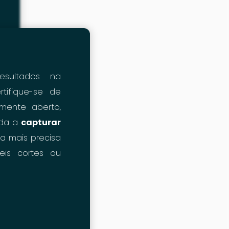
esultados na
ertifique-se de
mente aberto,
juda a
capturar
a mais precisa
veis cortes ou