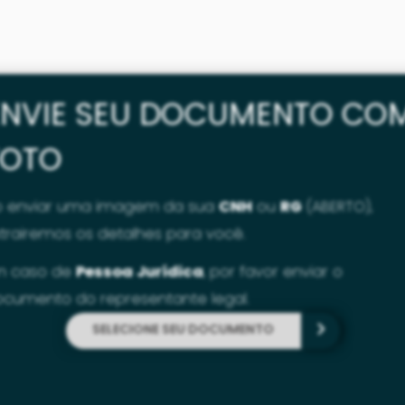
ENVIE SEU DOCUMENTO CO
FOTO
o enviar uma imagem da sua
CNH
ou
RG
(ABERTO),
trairemos os detalhes para você
.
m caso de
Pessoa Jurídica
, por favor enviar o
cumento do representante legal.
SELECIONE SEU DOCUMENTO