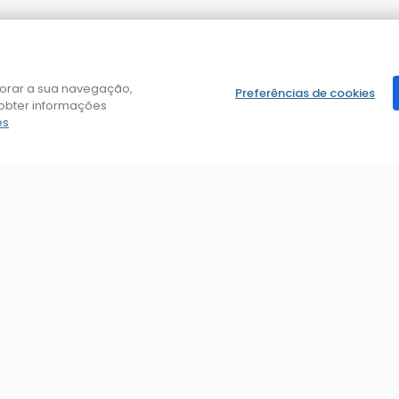
horar a sua navegação,
Preferências de cookies
obter informações
es
Dúvida? Posso ajudar