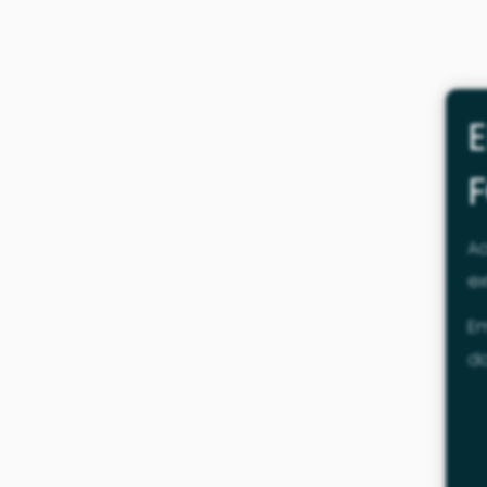
A
ex
E
do